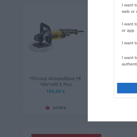
I want t
web or d
I want t
or app.
I want t
I want t
authenti
FFGroup Αλοιφαδόρος PE
FFGroup Ευθύς 
180/1400 E Plus
500W
109,00 €
56,00 
ΑΓΟΡΑ
ΑΓΟ