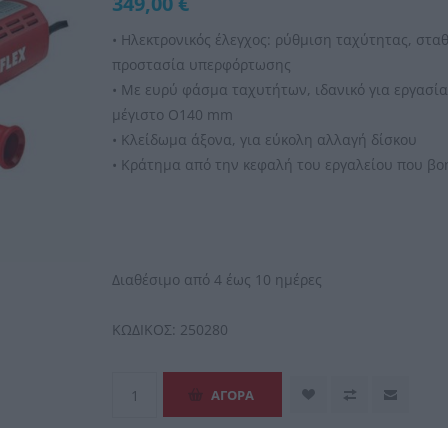
349,00 €
• Ηλεκτρονικός έλεγχος: ρύθμιση ταχύτητας, στ
προστασία υπερφόρτωσης
• Με ευρύ φάσμα ταχυτήτων, ιδανικό για εργασ
μέγιστο O140 mm
• Κλείδωμα άξονα, για εύκολη αλλαγή δίσκου
• Κράτημα από την κεφαλή του εργαλείου που βο
Διαθέσιμο από 4 έως 10 ημέρες
ΚΩΔΙΚΟΣ:
250280