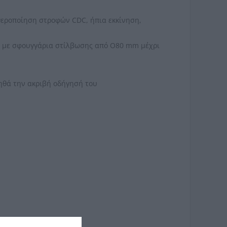
αθεροποίηση στροφών CDC, ήπια εκκίνηση,
ία με σφουγγάρια στίλβωσης από O80 mm μέχρι
ηθά την ακριβή οδήγησή του