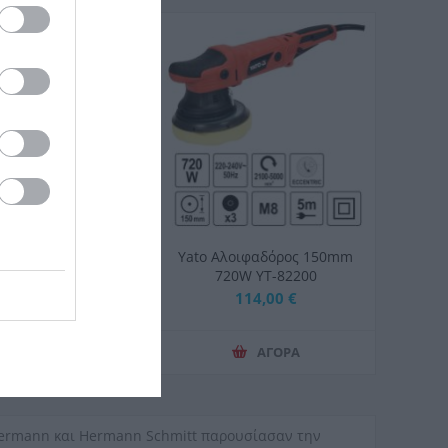
ιφαδόρος 1400W
Υato Αλοιφαδόρος 150mm
Μ YT-82196
720W YT-82200
0 €
114,00 €
132,19 €
ΑΓΟΡΑ
ΑΓΟΡΑ
ckermann και Hermann Schmitt παρουσίασαν την