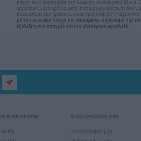
πρώτη τους καινοτομία στη λείανση με εύκαμπτο άξονα, δ
εργαλείων. Λίγα χρόνια μετά, η εταιρεία καθιέρωσε τον 
παρουσίασε τον πρώτο γωνιακό τροχό υψηλής ταχύτητας 
με τον γωνιακό τροχό και παραμένει συνώνυμο της ποι
εξέλιξης στα επαγγελματικά ηλεκτρικά εργαλεία.
ΕΣ & ΕΠΙΣΤΡΟΦΈΣ
Ο ΛΟΓΑΡΙΑΣΜΌΣ ΜΟΥ
ηρωμής
Ο λογαριασμός μου
οστολής
Οι διευθύνσεις μου