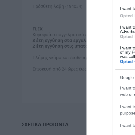
Πρόσθετη λαβή (194034)
I want t
Opted 
I want 
FLEX
Advertis
Κορυφαία επαγγελματικά εργαλεία
Opted 
3 έτη εγγύηση στα εργαλεία
2 έτη εγγύηση στις μπαταρίες
I want t
of my P
was col
Πλήρης γκάμα και διαθεσιμότητα γνήσιων ανταλ
Opted 
Επισκευή από 24 ώρες έως 5 ημέρες
Google 
I want t
web or d
I want t
purpose
ΣΧΕΤΙΚΆ ΠΡΟΪΌΝΤΑ
I want 