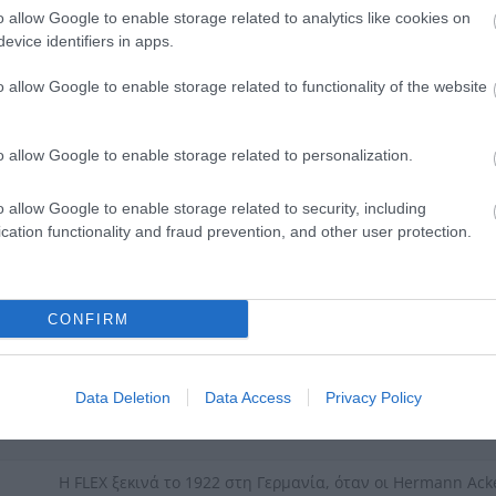
o allow Google to enable storage related to analytics like cookies on
evice identifiers in apps.
o allow Google to enable storage related to functionality of the website
o allow Google to enable storage related to personalization.
o allow Google to enable storage related to security, including
cation functionality and fraud prevention, and other user protection.
λειαντήρας
Υato Ευθύς Λειαντήρας
Υato Αλο
750W 6ΜΜ YT-82080
180Μ
CONFIRM
€
79,00 €
112,8
ΡΑ
ΑΓΟΡΑ
Data Deletion
Data Access
Privacy Policy
Η FLEX ξεκινά το 1922 στη Γερμανία, όταν οι Hermann A