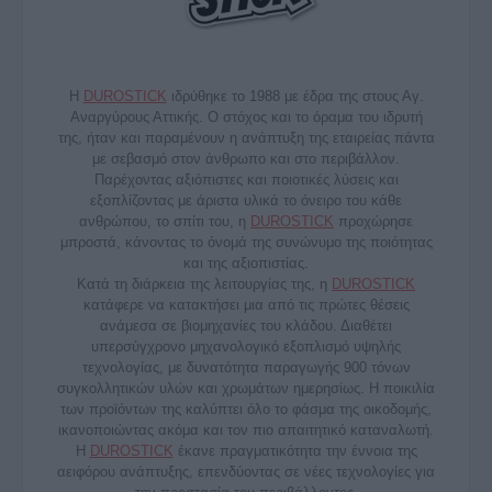
Η
DUROSTICK
ιδρύθηκε το 1988 με έδρα της στους Αγ.
Αναργύρους Αττικής. Ο στόχος και το όραμα του ιδρυτή
της, ήταν και παραμένουν η ανάπτυξη της εταιρείας πάντα
με σεβασμό στον άνθρωπο και στο περιβάλλον.
Παρέχοντας αξιόπιστες και ποιοτικές λύσεις και
εξοπλίζοντας με άριστα υλικά το όνειρο του κάθε
ανθρώπου, το σπίτι του, η
DUROSTICK
προχώρησε
μπροστά, κάνοντας το όνομά της συνώνυμο της ποιότητας
και της αξιοπιστίας.
Κατά τη διάρκεια της λειτουργίας της, η
DUROSTICK
κατάφερε να κατακτήσει μια από τις πρώτες θέσεις
ανάμεσα σε βιομηχανίες του κλάδου. Διαθέτει
υπερσύγχρονο μηχανολογικό εξοπλισμό υψηλής
τεχνολογίας, με δυνατότητα παραγωγής 900 τόνων
συγκολλητικών υλών και χρωμάτων ημερησίως. Η ποικιλία
των προϊόντων της καλύπτει όλο το φάσμα της οικοδομής,
ικανοποιώντας ακόμα και τον πιο απαιτητικό καταναλωτή.
Η
DUROSTICK
έκανε πραγματικότητα την έννοια της
αειφόρου ανάπτυξης, επενδύοντας σε νέες τεχνολογίες για