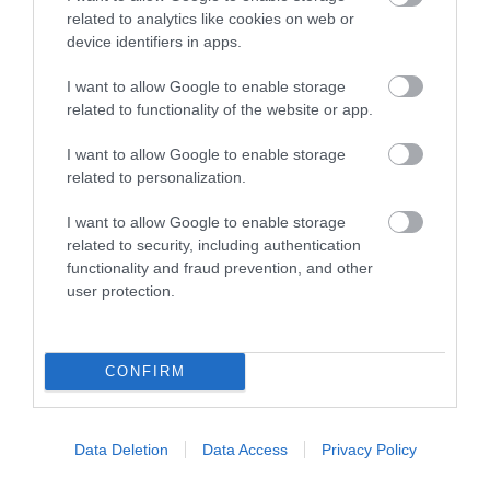
related to analytics like cookies on web or
device identifiers in apps.
I want to allow Google to enable storage
related to functionality of the website or app.
I want to allow Google to enable storage
related to personalization.
I want to allow Google to enable storage
Bison Max Repair
Bison Poly Max Crystal
related to security, including authentication
Extreme 20gr
Express Σφραγιστική
4,10 €
8,10 €
functionality and fraud prevention, and other
Σιλικόνη Διάφανη 115gr
4,50 €
8,90 €
user protection.
ΑΓΟΡΑ
ΑΓΟΡΑ
CONFIRM
Data Deletion
Data Access
Privacy Policy