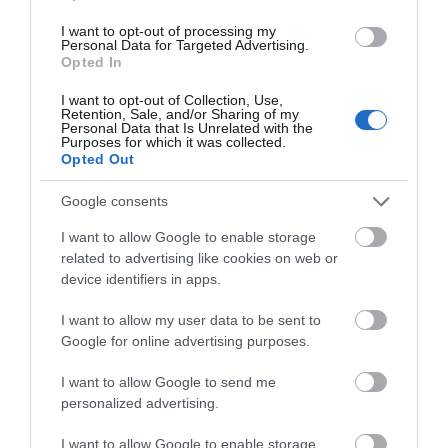
I want to opt-out of processing my
Personal Data for Targeted Advertising.
Opted In
I want to opt-out of Collection, Use,
Retention, Sale, and/or Sharing of my
Personal Data that Is Unrelated with the
Purposes for which it was collected.
Opted Out
Google consents
I want to allow Google to enable storage
Bison Υγρή Κόλλα
Bison Κόλλα Στιγμής
related to advertising like cookies on web or
Στιγμής Super Glue Xtra
Super Glue Gel 3g 1+1
device identifiers in apps.
2,80 €
3,60 €
Power 2τμχ 3ml
Δώρο
3,10 €
3,90 €
I want to allow my user data to be sent to
Google for online advertising purposes.
ΑΓΟΡΑ
ΑΓΟΡΑ
I want to allow Google to send me
personalized advertising.
I want to allow Google to enable storage