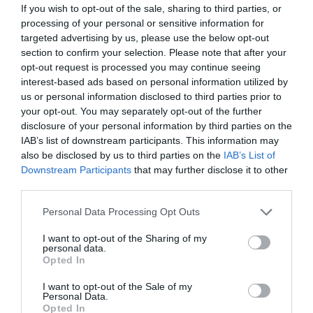
If you wish to opt-out of the sale, sharing to third parties, or
processing of your personal or sensitive information for
ΚΌΣΤΟΣ ΜΕΤΑΦΟΡΙΚΏΝ
targeted advertising by us, please use the below opt-out
section to confirm your selection. Please note that after your
ΕΠΙΚΟΙΝΩΝΊΑ
opt-out request is processed you may continue seeing
interest-based ads based on personal information utilized by
us or personal information disclosed to third parties prior to
Απαραίτητο εργαλείο για υδραυλικούς,
your opt-out. You may separately opt-out of the further
ηλεκτρολόγους, ψυκτικούς και άλλες ειδικότητες
τεχνιτών, αλλά και για όσους ασχολούνται με
disclosure of your personal information by third parties on the
επισκευές και μερεμέτια στο σπίτι. Στερεώνει
IAB’s list of downstream participants. This information may
γραμματοκιβώτια, ράφια, γάντζους, αξεσουάρ
also be disclosed by us to third parties on the
IAB’s List of
μπάνιου, λεκάνη τουαλέτας κ.ά. Σφραγίζει και
Downstream Participants
that may further disclose it to other
ταυτόχρονα στεγανοποιεί ρωγμές ή αρμούς.
third parties.
Εφαρμόζεται σε εσωτερικούς και εξωτερικούς
χώρους.
Please note that this website/app uses one or more Google
Personal Data Processing Opt Outs
services and may gather and store information including but
not limited to your visit or usage behaviour. You may click to
I want to opt-out of the Sharing of my
personal data.
grant or deny consent to Google and its third-party tags to
Opted In
use your data for below specified purposes in below Google
consent section.
I want to opt-out of the Sale of my
ΜΑΖΙ ΜΕ ΑΥΤΟ, ΟΙ ΠΕΡΙΣΣΟΤΕΡΟΙ ΑΓΟΡΑΣΑΝ:
Personal Data.
Opted In