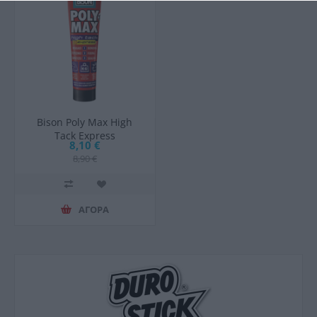
Bison Poly Max High
Tack Express
8,10 €
Σφραγιστική Σιλικόνη
8,90 €
Αντιμουχλική Ξύλου
Λευκή 165ml
ΑΓΟΡΑ