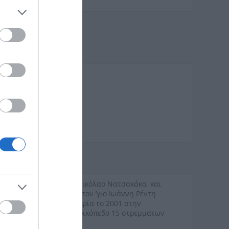
ρφούς Χρυσόστομο και Νικόλαο Νατσακάκο, και
ής επιφανείας 3200 m² στον ʼγιο Ιωάννη Ρέντη
ϊόντων, ώθησε την εταιρία το 2001 στην
πιφανείας 4000 m², σε οικόπεδο 15 στρεμμάτων