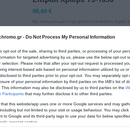
98,60 €
Με ενσωματωμένο ορειχάλκινο διακόπτη νερού σ
Αντικαθιστά το μπιντέ, για πλύση ατομικής υγιε
Εγκατάσταση χωρίς γωνιακό διακόπτη, τοποθέτη
chromo.gr -
Do Not Process My Personal Information
to opt-out of the sale, sharing to third parties, or processing of your per
formation for targeted advertising by us, please use the below opt-out s
Διαθέσιμο από 4 έως 10 ημέρες
r selection. Please note that after your opt-out request is processed y
eing interest-based ads based on personal information utilized by us or
disclosed to third parties prior to your opt-out. You may separately opt-
ΚΩΔΙΚΟΣ:
73-01050
losure of your personal information by third parties on the IAB’s list of
. This information may also be disclosed by us to third parties on the
IA
Participants
that may further disclose it to other third parties.
 that this website/app uses one or more Google services and may gath
including but not limited to your visit or usage behaviour. You may click 
 to Google and its third-party tags to use your data for below specifi
ogle consent section.