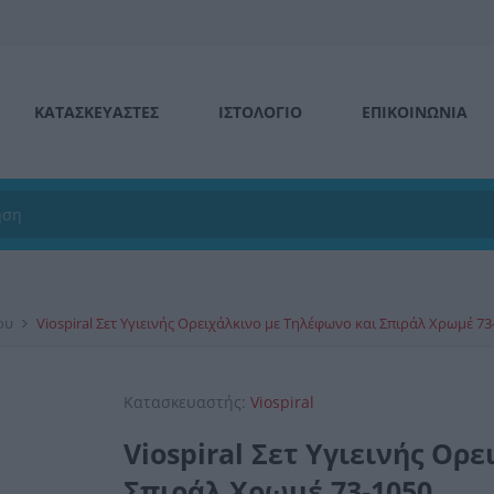
ΚΑΤΑΣΚΕΥΑΣΤΕΣ
ΙΣΤΟΛΌΓΙΟ
ΕΠΙΚΟΙΝΩΝΊΑ
ου
Viospiral Σετ Yγιεινής Oρειχάλκινο με Tηλέφωνο και Σπιράλ Χρωμέ 73
Κατασκευαστής:
Viospiral
Viospiral Σετ Yγιεινής Oρ
Σπιράλ Χρωμέ 73-1050