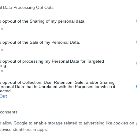
l Data Processing Opt Outs
o opt-out of the Sharing of my personal data.
In
ΕΤΑΦΟΡΙΚΏΝ
ΕΠΙΚΟΙΝΩΝΊΑ
o opt-out of the Sale of my Personal Data.
In
τη βάση στήριξης
νής ή πλύση λεκάνης wc
to opt-out of processing my Personal Data for Targeted
η απευθείας στην παροχή νερού
ing.
In
o opt-out of Collection, Use, Retention, Sale, and/or Sharing
ersonal Data that Is Unrelated with the Purposes for which it
lected.
Out
Η εταιρία
VIOSPIRAL
AEBE ιδρύθηκε το 1974 από τους αδε
consents
από το 1990 στεγάζεται στο ιδιόκτητο κτίριό της, συνολικ
Ο αυξανόμενος κύκλος εργασιών και η προσθήκη νέων προ
o allow Google to enable storage related to advertising like cookies on
δημιουργία σύγχρονων ιδιόκτητων αποθηκών συνολικής ε
evice identifiers in apps.
στα Οινόφυτα Βοιωτίας.