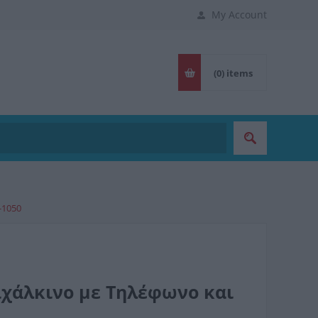
My Account
(0)
items
-1050
ειχάλκινο με Tηλέφωνο και