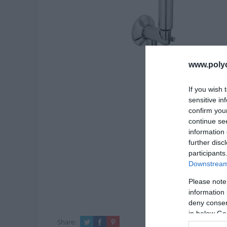
www.poly
If you wish 
sensitive in
confirm you
continue se
information 
further disc
participants
Downstream 
Please note
information 
deny consent
in below Go
Share: