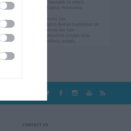
τα σπιράλ συνδέσεως και λουτρού τα οποία
ς της, με τους αυστηρότερους ποιοτικούς
ικοι οίκοι έχουν εμπιστευτεί την
τους, η οποία διαθέτει άρτιο δίκτυο πωλήσεων σε
ησης, συμπεριλαμβανομένων και των
η η Viospiral δραστηριοποιείται ενεργά στον
 παραγωγής της στις διεθνείς αγορές.
CONTACT US