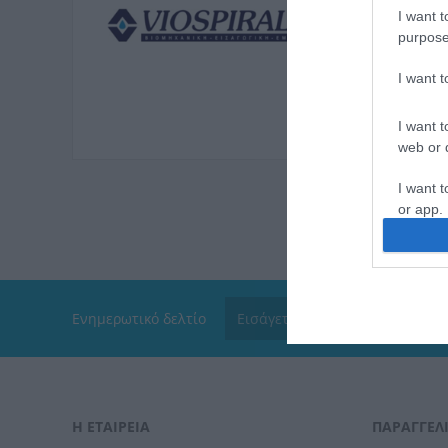
I want t
purpose
I want 
I want t
web or d
I want t
or app.
I want t
I want t
Ενημερωτικό δελτίο
authenti
Η ΕΤΑΙΡΕΙΑ
ΠΑΡΑΓΓΕΛΊ