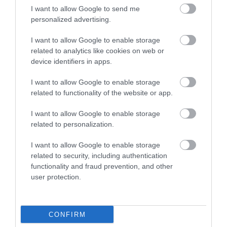
I want to allow Google to send me
personalized advertising.
I want to allow Google to enable storage
related to analytics like cookies on web or
UHU Βάση με Σελοτέιπ
UHU Κόλλα Stic
device identifiers in apps.
Rollafix 19mm x 30m
Renature 8,2gr 2+1τμχ
Διάφανο
3,25 €
3,30 €
I want to allow Google to enable storage
related to functionality of the website or app.
I want to allow Google to enable storage
ΑΓΟΡΑ
ΑΓΟΡΑ
related to personalization.
I want to allow Google to enable storage
related to security, including authentication
functionality and fraud prevention, and other
user protection.
CONFIRM