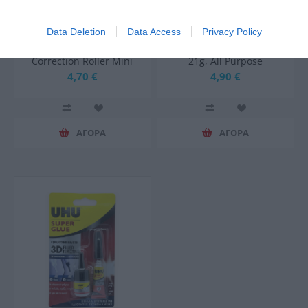
Data Deletion
Data Access
Privacy Policy
UHU Διορθωτικό
UHU Σετ Υγρή Κόλλα Stic
Correction Roller Mini
21g, All Purpose
Σετ των 2τμχ 6mx5mm
Adhesive 35ml και Δώρο
4,70 €
4,90 €
Glue Pen 50ml Γενικής
Χρήσης
ΑΓΟΡΑ
ΑΓΟΡΑ