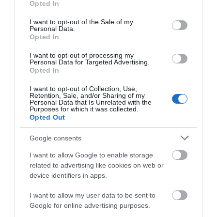
Opted In
use your data for below specified purposes in below Google
consent section.
I want to opt-out of the Sale of my
Personal Data.
Opted In
I want to opt-out of processing my
Personal Data for Targeted Advertising.
UHU Rollafix Διάφανη
UHU Κόλλα Stic για
Opted In
Αυτοκόλλητη Ταινία
Χαρτί 2+1 Δώρο 8,2gr
25mx19mm
Χωρίς Διαλύτες
I want to opt-out of Collection, Use,
2
2,40 €
3,20 €/m
Retention, Sale, and/or Sharing of my
Personal Data that Is Unrelated with the
Purposes for which it was collected.
Opted Out
ΑΓΟΡΑ
ΑΓΟΡΑ
Google consents
I want to allow Google to enable storage
related to advertising like cookies on web or
device identifiers in apps.
I want to allow my user data to be sent to
Google for online advertising purposes.