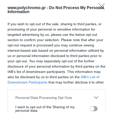
www.polychromo.gr -
Do Not Process My Personal
Information
If you wish to opt-out of the sale, sharing to third parties, or
processing of your personal or sensitive information for
targeted advertising by us, please use the below opt-out
section to confirm your selection. Please note that after your
opt-out request is processed you may continue seeing
UHU Κόλλα Gel The All
UHU Patafix
interest-based ads based on personal information utilized by
Purpose Adhesive Χωρίς
Επαναχρησιμοποιούμενα
Διαλύτες Γενικής
Αυτοκόλλητα σε Μορφή
us or personal information disclosed to third parties prior to
2,10 €
2,20 €
Χρήσης 33ml Χωρίς
Πλαστελίνης Λευκά
your opt-out. You may separately opt-out of the further
Διαλύτες
80τμχ
disclosure of your personal information by third parties on the
IAB’s list of downstream participants. This information may
also be disclosed by us to third parties on the
IAB’s List of
ΑΓΟΡΑ
ΑΓΟΡΑ
Downstream Participants
that may further disclose it to other
third parties.
Please note that this website/app uses one or more Google
Personal Data Processing Opt Outs
services and may gather and store information including but
not limited to your visit or usage behaviour. You may click to
I want to opt-out of the Sharing of my
personal data.
grant or deny consent to Google and its third-party tags to